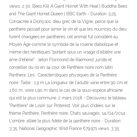
views. 2:30. Bees Kill A Giant Hornet With Heat | Buddha Bees
and The Giant Hornet Queen | BBC Earth - Duration: 5:25
Consacrée à Dionysos, dieu grec de la Vigne, parce que la
panthère passait pour aimer le vin et que les nourrices du dieu
furent changées en panthères, cet animal fut considéré au
Moyen Âge comme le symbole de la rouerie diabolique et
même des hérétiques "portant sous un visage d'albâtre une
âme d'ébène" : selon Florimond de Raemond, juriste et
conseiller du roi en sa cour de Panthère noire nom latin
Panthera. Les . Caractéristiques physiques de la Panthère
noire: Taille : 1,9 m La longueur de l'adulte varie entre 90 cm et
1,60 m, voire 1,90 m dans le cas de la sous-espèce africaine
qui est la plus commune. 2 mars 2018 - Découvrez le tableau
"Panthère" de Lison sur Pinterest. Voir plus d'idées sur le
thème Panthère, Panthère noire, Chats sauvages. 14/04/2014 ·
L'ombre, alliée la plus fidèle de la panthère noire - Duration:
3:35. National Geographic Wild France 679,971 views. 3:35.