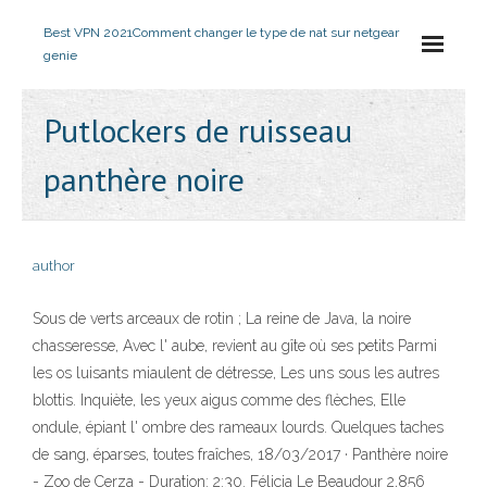
Best VPN 2021
Comment changer le type de nat sur netgear
genie
Putlockers de ruisseau
panthère noire
author
Sous de verts arceaux de rotin ; La reine de Java, la noire
chasseresse, Avec l' aube, revient au gîte où ses petits Parmi
les os luisants miaulent de détresse, Les uns sous les autres
blottis. Inquiète, les yeux aigus comme des flèches, Elle
ondule, épiant l' ombre des rameaux lourds. Quelques taches
de sang, éparses, toutes fraîches, 18/03/2017 · Panthère noire
- Zoo de Cerza - Duration: 2:30. Félicia Le Beaudour 2,856